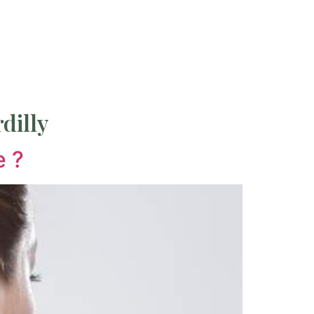
dilly
e ?