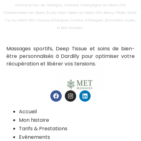
comme la Tour-de-Salvagny, Limonest, Champagne-au-Mont-d’Or,
Charbonnières-les-Bains, Écully, Saint-Didier-au-Mont-d’Or, Marcy-l’Étoile, Saint-
Cyr-au-Mont-d’Or, Chazay-d’Azergues, Civrieux-d’Azergues, Dommartin, lissieu,
et bien d’autres…
Massages sportifs, Deep Tissue et soins de bien-
être personnalisés à Dardilly pour optimiser votre
récupération et libérer vos tensions.
Accueil
Mon histoire
Tarifs & Prestations
Evènements