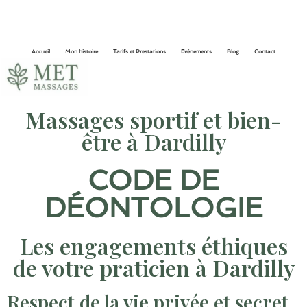
Accueil
Mon histoire
Tarifs et Prestations
Evènements
Blog
Contact
Massages sportif et bien-
être à Dardilly
CODE DE
DÉONTOLOGIE
Les engagements éthiques
de votre praticien à Dardilly
Respect de la vie privée et secret